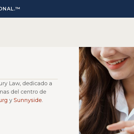
ONAL.™
ury Law, dedicado a
inas del centro de
urg
y
Sunnyside
.