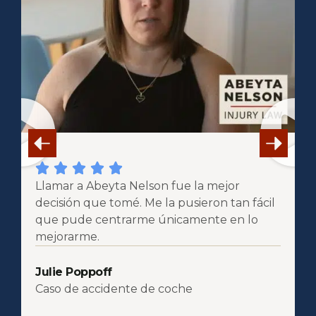
Llamar a Abeyta Nelson fue la mejor
R
decisión que tomé. Me la pusieron tan fácil
u
que pude centrarme únicamente en lo
f
mejorarme.
K
Julie Poppoff
A
Caso de accidente de coche
d