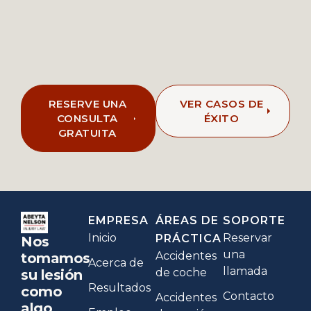
RESERVE UNA
VER CASOS DE
CONSULTA
ÉXITO
GRATUITA
EMPRESA
ÁREAS DE
SOPORTE
Inicio
Reservar
PRÁCTICA
Nos
una
Accidentes
tomamos
Acerca de
llamada
de coche
su lesión
Resultados
como
Contacto
Accidentes
algo