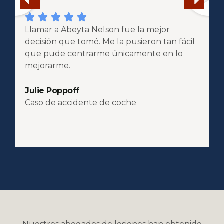
Llamar a Abeyta Nelson fue la mejor
R
decisión que tomé. Me la pusieron tan fácil
u
que pude centrarme únicamente en lo
f
mejorarme.
K
Julie Poppoff
A
Caso de accidente de coche
d