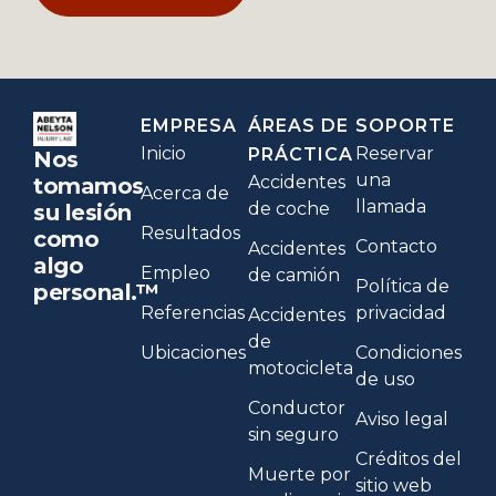
EMPRESA
ÁREAS DE
SOPORTE
Inicio
Reservar
PRÁCTICA
Nos
una
Accidentes
tomamos
Acerca de
llamada
de coche
su lesión
Resultados
como
Contacto
Accidentes
algo
Empleo
de camión
Política de
personal.™
Referencias
privacidad
Accidentes
de
Ubicaciones
Condiciones
motocicleta
de uso
Conductor
Aviso legal
sin seguro
Créditos del
Muerte por
sitio web