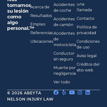
una
Accidentes
tomamos
Acerca de
llamada
de coche
su lesión
Resultados
como
Contacto
Accidentes
algo
Empleo
de camión
Política de
personal.™
Referencias
privacidad
Accidentes
de
Ubicaciones
Condiciones
motocicleta
de uso
Conductor
Aviso legal
sin seguro
Créditos del
Muerte por
sitio web
negligencia
Ver todo
© 2026 ABEYTA
NELSON INJURY LAW