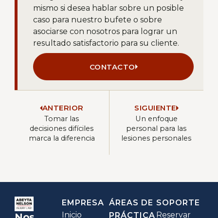
mismo si desea hablar sobre un posible
caso para nuestro bufete o sobre
asociarse con nosotros para lograr un
resultado satisfactorio para su cliente.
CONTACTO
ANTERIOR
SIGUIENTE
Tomar las
Un enfoque
decisiones difíciles
personal para las
marca la diferencia
lesiones personales
EMPRESA
ÁREAS DE
SOPORTE
Inicio
Reservar
PRÁCTICA
Nos