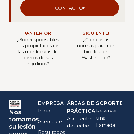
CONTACTO
ANTERIOR
SIGUIENTE
¿Son responsables
¿Conoce las
los propietarios de
normas para ir en
las mordeduras de
bicicleta en
perros de sus
Washington?
inquilinos?
EMPRESA
ÁREAS DE
SOPORTE
Inicio
Reservar
PRÁCTICA
Nos
una
Accidentes
tomamos
Acerca de
llamada
de coche
su lesión
Resultados
como